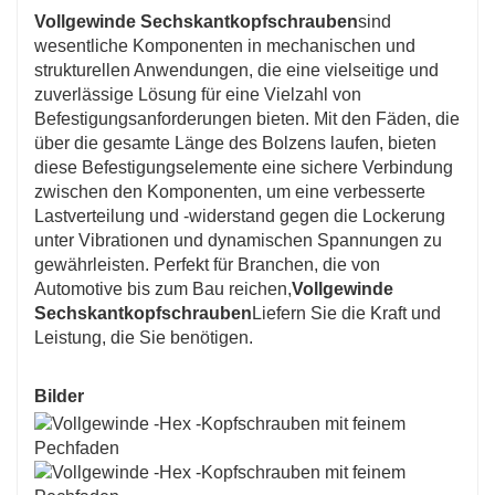
5. Bieten Sie professionelle Verkäufe und After-
Vollgewinde Sechskantkopfschrauben
sind
wesentliche Komponenten in mechanischen und
Sales-Service an. Willkommen jederzeit zu
strukturellen Anwendungen, die eine vielseitige und
zuverlässige Lösung für eine Vielzahl von
erkundigen.
Befestigungsanforderungen bieten. Mit den Fäden, die
über die gesamte Länge des Bolzens laufen, bieten
diese Befestigungselemente eine sichere Verbindung
6. pünktlich liefern.
zwischen den Komponenten, um eine verbesserte
Lastverteilung und -widerstand gegen die Lockerung
unter Vibrationen und dynamischen Spannungen zu
gewährleisten. Perfekt für Branchen, die von
Automotive bis zum Bau reichen,
Vollgewinde
Sechskantkopfschrauben
Liefern Sie die Kraft und
Leistung, die Sie benötigen.
Bilder