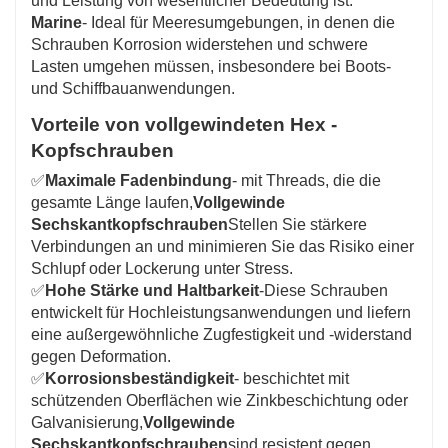
und Leistung von wesentlicher Bedeutung ist.
Marine
- Ideal für Meeresumgebungen, in denen die
Schrauben Korrosion widerstehen und schwere
Lasten umgehen müssen, insbesondere bei Boots-
und Schiffbauanwendungen.
Vorteile von vollgewindeten Hex -
Kopfschrauben
✅
Maximale Fadenbindung
- mit Threads, die die
gesamte Länge laufen,
Vollgewinde
Sechskantkopfschrauben
Stellen Sie stärkere
Verbindungen an und minimieren Sie das Risiko einer
Schlupf oder Lockerung unter Stress.
✅
Hohe Stärke und Haltbarkeit
-Diese Schrauben
entwickelt für Hochleistungsanwendungen und liefern
eine außergewöhnliche Zugfestigkeit und -widerstand
gegen Deformation.
✅
Korrosionsbeständigkeit
- beschichtet mit
schützenden Oberflächen wie Zinkbeschichtung oder
Galvanisierung,
Vollgewinde
Sechskantkopfschrauben
sind resistent gegen