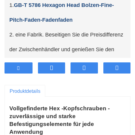
1.
GB-T 5786 Hexagon Head Bolzen-Fine-
Pitch-Faden-Fadenfaden
2. eine Fabrik. Beseitigen Sie die Preisdifferenz
der Zwischenhändler und genießen Sie den
Preisvorteil.
3.Adopt erstklassigem Stahl in der Branche und
Produktdetails
sorgt für hohe Stabilität und lang anhaltende
Vollgefinderte Hex -Kopfschrauben -
Haltbarkeit.
zuverlässige und starke
4. Unterstützen Sie die Kundenanpassung.
Befestigungselemente für jede
Anwendung