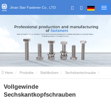
Jinan Star Fastener Co., LTD
Heim
Produkte
Stahlbolzen
Sechskantschraube
Vollgewinde Sechskantkopfschrauben
Vollgewinde
Sechskantkopfschrauben